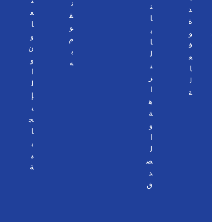
ت
ن
ا
ن
د
ع
ق
ت
ا
ة
ا
و
ا
ب
و
و
م
ل
ا
ف
ن
ب
ت
ل
ع
و
ه
ي
ن
ا
ا
ن
ز
ل
ل
ت
ا
ة
إ
ف
ه
ي
ا
ة
ج
ع
و
ا
ل
ا
ب
م
ل
ي
ع
ص
ة
ه
د
ا
ق