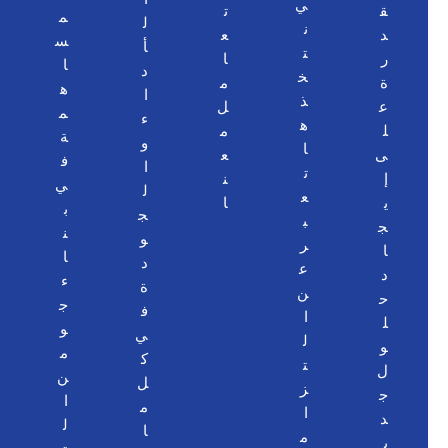
ي
ق
ت
م
ل
ت
ن
د
ع
س
أ
ط
ت
ر
ا
ا
د
و
خ
ة
م
ه
ا
ي
ذ
ع
ل
م
ء
ر
ه
ل
م
ة
و
و
ا
ى
ع
ف
ا
ت
ت
إ
ن
ي
ل
ح
ع
ي
ا
ب
ج
س
ب
ج
ن
و
ي
ر
ا
ا
د
ن
ع
د
ء
ة
ا
ن
ح
ج
ف
ل
ا
ل
و
ي
م
ل
و
م
ك
ج
ت
ل
ن
ل
ت
ز
ج
ا
م
م
ا
د
ل
ا
ع
م
ي