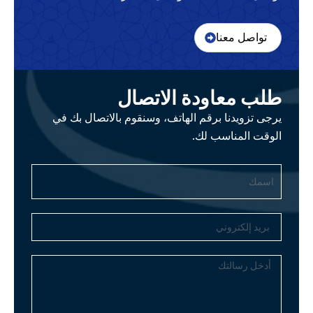
تواصل معنا
لب معاودة الاتصال
جى تزويدنا برقم الهاتف، وسنقوم بالاتصال بك في
لوقت المناسب لك.
سمك
يد
كتروني
خل
التك