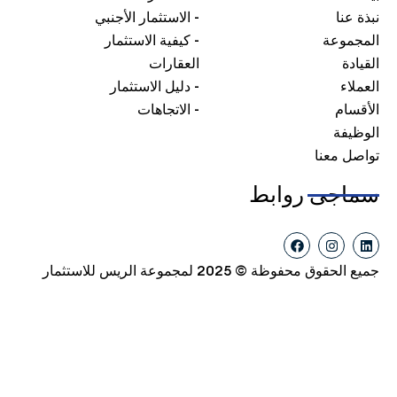
نا
- الاستثمار الأجنبي
موعة
- كيفية الاستثمار
ة
العقارات
ء
- دليل الاستثمار
ام
- الاتجاهات
فة
 معنا
جی روابط
F
I
a
n
c
s
ق محفوظة © 2025 لمجموعة الريس للاستثمار
e
t
b
a
o
g
o
r
k
a
m