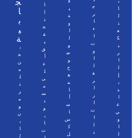
ج
ا
ب
ف
ا
ج
ا
ي
ا
ت
ل
ر
ل
ة
ب
ت
ن
ا
ت
و
ح
ي
ح
ء
ف
ا
ق
ن
ا
ة
ك
ل
ي
ن
ت
ي
و
ن
ق
س
و
ر
ض
ح
أ
ع
ا
ا
و
ن
ع
ى
ل
ل
ح
م
ل
ج
ق
إ
ه
ل
ى
ا
ر
ب
م
ت
م
ه
ا
د
ا
ز
س
د
ر
ا
أ
م
ت
ي
ا
ع
س
و
و
ن
ت
ي
ا
ن
ي
ل
ا
و
س
ب
ا
د
ل
ا
ك
ا
ت
ع
ت
ل
ل
ل
ا
م