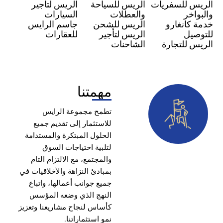
س للسفريات
الريس للسياحة
الريس لتأجير
اخر
والعطلات
السيارات
كانغارو
الريس للشحن
جاسم الرايس
صيل
الريس لتأجير
للعقارات
 للتجارة
الشاحنات
مهمتنا
تطمح مجموعة الرايس
للاستثمار إلى تقديم جميع
الحلول المبتكرة والمستدامة
لتلبية احتياجات السوق
والمجتمع، مع الالتزام التام
بمبادئ النزاهة والأخلاقيات في
جميع جوانب أعمالها، واتباع
النهج الذي وضعه المؤسس
كأساس لنجاح مشاريعنا وتعزيز
نمو استثماراتنا.