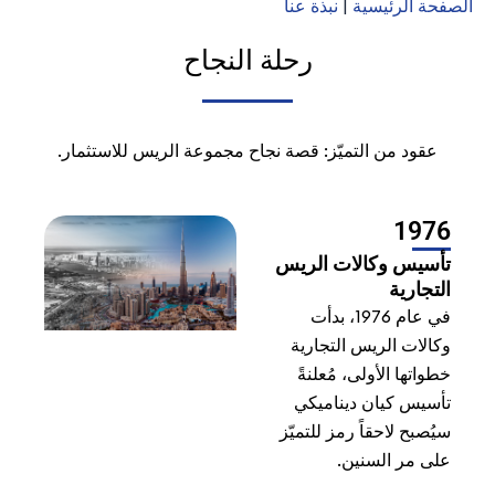
ة الرئيسية
|
نبذة عنا
رحلة النجاح
عقود من التميّز: قصة نجاح مجموعة الريس للاستثمار.
197
سيس وكالات الريس
تجارية
في عام 1976، بدأت
الات الريس التجارية
واتها الأولى، مُعلنةً
سيس كيان ديناميكي
ُصبح لاحقاً رمز للتميّز
ى مر السنين.